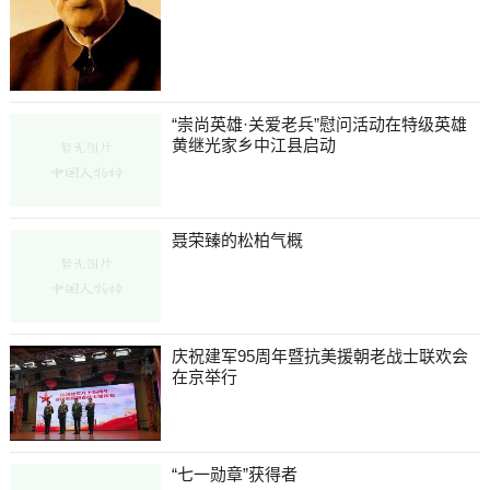
“崇尚英雄·关爱老兵”慰问活动在特级英雄
黄继光家乡中江县启动
聂荣臻的松柏气概
庆祝建军95周年暨抗美援朝老战士联欢会
在京举行
“七一勋章”获得者