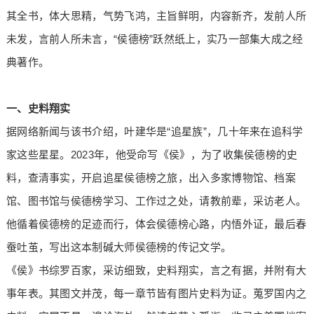
其全书，体大思精，气势飞鸿，主旨鲜明，内容新齐，发前人所
未发，言前人所未言，“侯德榜”跃然纸上，实乃一部集大成之经
典著作。
一、史料翔实
据网络新闻与该书介绍，叶建华是“追星族”，几十年来在追科学
家这些星星。2023年，他受命写《侯》，为了收集侯德榜的史
料，查清事实，开启追星侯德榜之旅，出入多家博物馆、档案
馆、图书馆与侯德榜学习、工作过之处，请教前辈，采访老人。
他循着侯德榜的足迹而行，体会侯德榜心路，内悟外证，最后春
蚕吐茧，写出这本制碱大师侯德榜的传记文学。
《侯》书综罗百家，采访细致，史料翔实，言之有据，并附有大
事年表。其图文并茂，每一章节皆有图片史料为证。蒐罗国内之