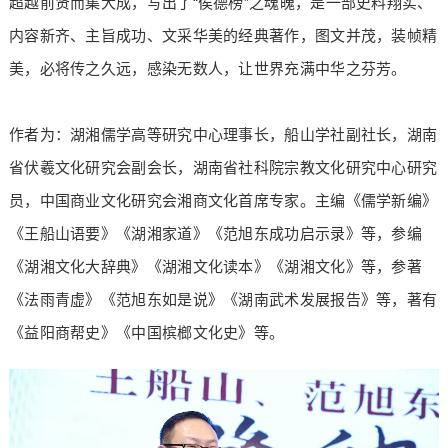
超越前贤而集大成，写出了“侯德榜”之魂魄，是一部史料翔实、
内容新齐、主旨成功、文采华美的经典著作，图文并茂，装帧精
美，必将传之久远，感染无数人，让世界充满中华之芬芳。
作者为：湖湘儒学高等研究中心理事长，船山学社副社长，湖南
省伏羲文化研究会副会长，湖南省社科院宗教文化研究中心研究
员，中国商业文化研究会湘商文化首席专家。主编《儒学新编》
《王船山语要》《湖湘家道》《范旭东成功启示录》等，参编
《湖湘文化大辞典》《湖湘文化读本》《湖湘文化》等，参著
《法雨青虚》《范旭东如是说》《湖南武术发展报告》等，著有
《益阳商帮史》《中国槟榔文化史》等。