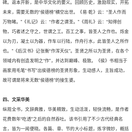
碑。返本开新，是中华文化的要义。回顾历史，激励现实，开拓
未来，需要无数的“侯德榜”横空出世。《易·乾》云：“圣人作而
万物睹。”《礼记》云：“作者之谓圣。”《周礼》云：“知得创
物，巧者述之守之，世谓之工。百工之事，皆圣人之作也。烁金
以为刃，凝土以为器，作车以行陆，作舟行水，此皆圣人之所作
也。”《后汉书》记张衡“作浑天仪”。圣贤之所以为圣贤，在各个
领域内有创造发明之“作”，并达到巅峰、极致。《侯》书相当于
画家用毛笔“书写”出侯德榜的圣贤形象，生动感人，主旨成功，
故可谓是将来无数“侯德榜”的接生婆。
四、文采华美
纵观全书，文辞典雅，华美精致，生动活泼，轻快流畅，是作者
花费数年“吃透”之后的自然吞吐。该书引用了不少古代经典名
言，皆为一闻便晓。各篇、章、节的大小标题，炼字微妙，概括