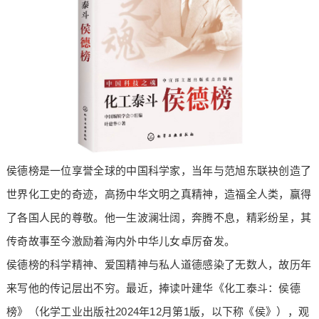
侯德榜是一位享誉全球的中国科学家，当年与范旭东联袂创造了
世界化工史的奇迹，高扬中华文明之真精神，造福全人类，赢得
了各国人民的尊敬。他一生波澜壮阔，奔腾不息，精彩纷呈，其
传奇故事至今激励着海内外中华儿女卓厉奋发。
侯德榜的科学精神、爱国精神与私人道德感染了无数人，故历年
来写他的传记层出不穷。最近，捧读叶建华《化工泰斗：侯德
榜》（化学工业出版社2024年12月第1版，以下称《侯》），观