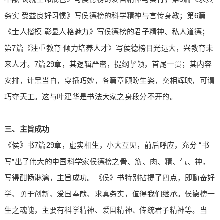
务实 受益良好习惯》写侯德榜的科学精神与言传身教；第6篇
《士人楷模 彰显人格魅力》写侯德榜的君子精神、私人道德；
第7篇《注重教育 倾力培养人才》写侯德榜目光远大，兴教育未
来人才。7篇29章，其逻辑严密，提纲挈领，首尾一贯；其内容
安排，计黑当白，穿插巧妙，各篇章顾盼生姿，交相辉映，可谓
巧夺天工。这与叶建华是书法大家之身段分不开的。
三、主旨成功
《侯》书7篇29章，虚实相生，小大互见，前后呼应，充分 “书
写”出了伟大的中国科学家侯德榜之骨、筋、肉、精、气、神，
写得酣畅淋漓，主旨成功。《侯》书特别拈提了四点，即勤奋好
学、勇于创新、爱国奉献、求真务实，值得我们继承。侯德榜一
生之魂魄，主要有科学精神、爱国精神、传统君子精神等。当