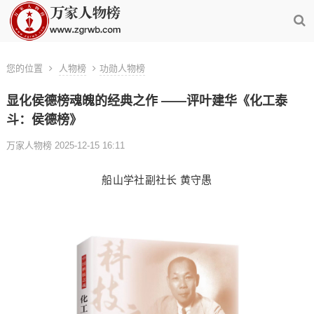
您的位置
人物榜
功勋人物榜
显化侯德榜魂魄的经典之作 ——评叶建华《化工泰
斗：侯德榜》
万家人物榜 2025-12-15 16:11
船山学社副社长 黄守愚