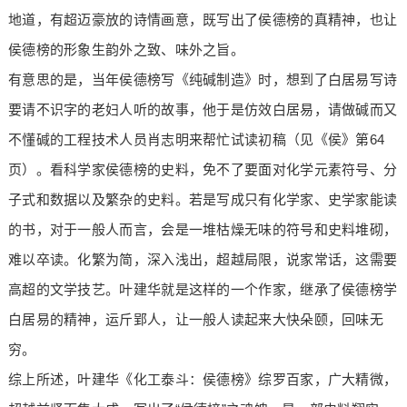
地道，有超迈豪放的诗情画意，既写出了侯德榜的真精神，也让
侯德榜的形象生韵外之致、味外之旨。
有意思的是，当年侯德榜写《纯碱制造》时，想到了白居易写诗
要请不识字的老妇人听的故事，他于是仿效白居易，请做碱而又
不懂碱的工程技术人员肖志明来帮忙试读初稿（见《侯》第64
页）。看科学家侯德榜的史料，免不了要面对化学元素符号、分
子式和数据以及繁杂的史料。若是写成只有化学家、史学家能读
的书，对于一般人而言，会是一堆枯燥无味的符号和史料堆砌，
难以卒读。化繁为简，深入浅出，超越局限，说家常话，这需要
高超的文学技艺。叶建华就是这样的一个作家，继承了侯德榜学
白居易的精神，运斤郢人，让一般人读起来大快朵颐，回味无
穷。
综上所述，叶建华《化工泰斗：侯德榜》综罗百家，广大精微，