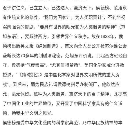
君子讲仁义，己立立人，己达达人，兼济天下。侯德榜、范旭东
有传统文化的修养，“我们为国家计，为人类职责计”，不能坐视
弱肉强食的惨剧，“要具有世界的眼光和为人类服务的精神”（范
旭东语），要超胜西方，引领世界仁义秩序。故在1933年，侯
德榜出版英文版《纯碱制造》，首次向全人类公开被苏尔维公会
垄断长达70多年的制碱法秘密。范旭东评价说，比起西方硁硁自
守，侯德榜“气度崇高”，“尤其值得赞扬”。美国化学家威尔逊教
授说，“《纯碱制造》是中国化学家对世界文明所做的重大贡
献”。到后来，弱势民族礼请侯德榜指导办制碱厂，他欣然应
允，毫无保留。这种为人类服务、兼济天下的君子精神，既提高
了中国化工业的世界地位，又开显了中国科学家具有的仁义道
德，扬我中华文明之风光。
侯德榜是受中华文化熏陶的科学家典范，乃中华民族精神的丰