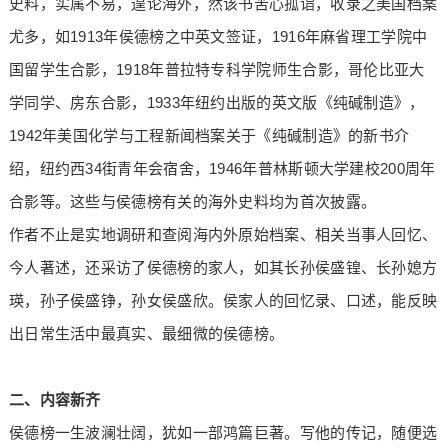
史料，实属不易，遑论海外，然该书苦心孤诣，收录之美国档案
尤多，如1913年侯德榜之中英文签证，1916年麻省理工学院中
国留学生合影，1918年普拉特专科学院师生合影，哥伦比亚大
学同学、房东合影，1933年纽约出版的英文版《纯碱制造》，
1942年美国化学与工程新闻档案关于《纯碱制造》的新书介
绍，纽约西34街青年会宿舍，1946年普林斯顿大学建校200周年
合影等。这些与侯德榜有关的海外史料均为首次披露。
作者不止是实地调研和查阅海内外原始档案、相关当事人回忆、
今人著述，还采访了侯德榜的家人，如其长孙侯盛锽、长孙媳方
瑛，孙子侯盛铮，孙女侯盛欣。侯家人的回忆录、口述，能反映
出日常生活中最真实、最细微的侯德榜。
二、内容新齐
侯德榜一生波澜壮阔，犹如一部鸿篇巨著。写他的传记，随便选