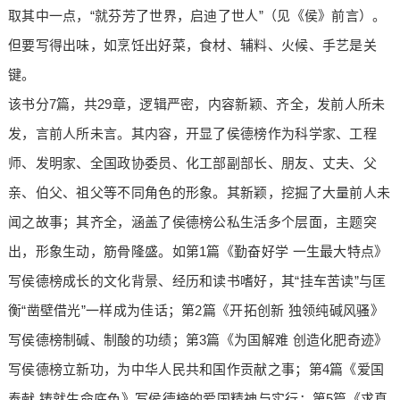
取其中一点，“就芬芳了世界，启迪了世人”（见《侯》前言）。
但要写得出味，如烹饪出好菜，食材、辅料、火候、手艺是关
键。
该书分7篇，共29章，逻辑严密，内容新颖、齐全，发前人所未
发，言前人所未言。其内容，开显了侯德榜作为科学家、工程
师、发明家、全国政协委员、化工部副部长、朋友、丈夫、父
亲、伯父、祖父等不同角色的形象。其新颖，挖掘了大量前人未
闻之故事；其齐全，涵盖了侯德榜公私生活多个层面，主题突
出，形象生动，筋骨隆盛。如第1篇《勤奋好学 一生最大特点》
写侯德榜成长的文化背景、经历和读书嗜好，其“挂车苦读”与匡
衡“凿壁借光”一样成为佳话；第2篇《开拓创新 独领纯碱风骚》
写侯德榜制碱、制酸的功绩；第3篇《为国解难 创造化肥奇迹》
写侯德榜立新功，为中华人民共和国作贡献之事；第4篇《爱国
奉献 铸就生命底色》写侯德榜的爱国精神与实行；第5篇《求真