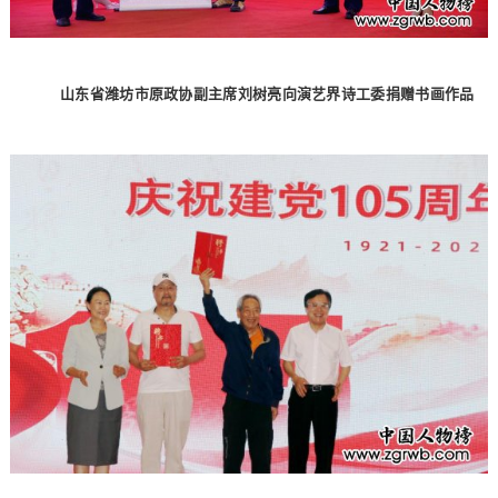
山东省潍坊市原政协副主席刘树亮向演艺界诗工委捐赠书画作品