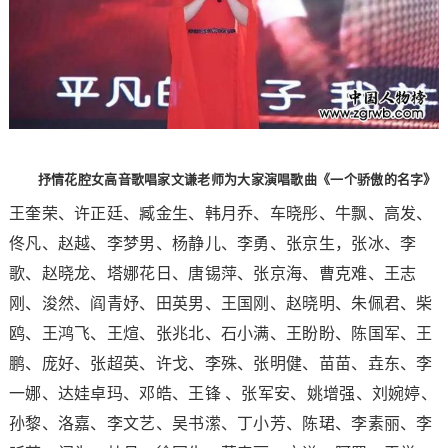
抒情花腔女高音歌唱家文谦老师为大家演唱歌曲《一个骄傲的名字》
王奎荣、许正廷、臧金生、韩月乔、车晓彤、牛飘、高发、
佟凡、赵越、李梦男、杨静儿、李勇、张京生，张冰、李
歌、赵晓龙、塔娜花日、唐锡萍、张京海、曹克难、王志
刚、浚然、阎青妤、田英男、王国刚、赵晓明、朱佩君、柴
鸥、王鸿飞、王煊、张兆北、石小满、王盼盼、陈国军、王
鹏、庞好、张超英、许戈、李殊、张明健、苗苗、垚东、李
一娜、达娃卓玛、邓皓、王锋 、张军安、姚增强、刘婉婷、
孙黎、洛嘉、李文艺、吴书潆、丁小芳、陈珺、李素丽、李