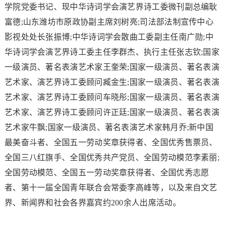
学院党委书记、现中华诗词学会演艺界诗工委微刊副总编耿
富德;山东潍坊市原政协副主席刘树亮;司法部法制宣传中心
影视处处长张振博;中华诗词学会散曲工委副主任南广勋;中
华诗词学会演艺界诗工委主任李群杰、执行主任张志钦;国家
一级演员、著名表演艺术家王奎荣;国家一级演员、著名表演
艺术家、演艺界诗工委顾问臧金生;国家一级演员、著名表演
艺术家、演艺界诗工委顾问车晓彤;国家一级演员、著名表演
艺术家、演艺界诗工委顾问许正廷;国家一级演员、著名表演
艺术家牛飘;国家一级演员、著名表演艺术家韩月乔;新中国
最美奋斗者、全国五一劳动奖章获得者、全国优秀售票员、
全国三八红旗手、全国优秀共产党员、全国劳动模范李素丽;
全国劳动模范、全国五一劳动奖章获得者、全国优秀志愿
者、第十一届全国青年联合会常委李高峰等，以及来自文艺
界、新闻界和社会各界嘉宾约200余人出席活动。