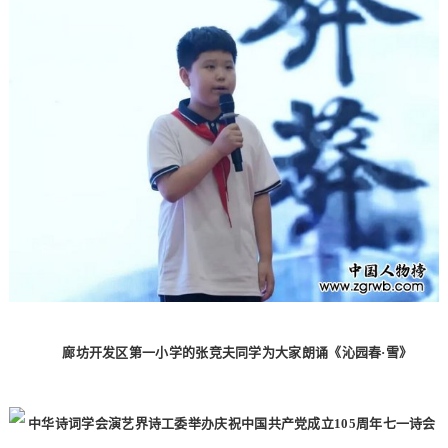
廊坊开发区第一小学的张竞夫同学为大家朗诵《沁园春·雪》