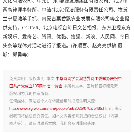
文化有限公司、中元(广东)能源发展集团有限公司、北京市
两高律师事务所、中洁(北京)保洁服务有限责任公司、牧贺
兰宁夏滩羊手抓、内蒙古粟香飘农业发展有限公司等企业提
供支持。CCTV6、北京电视台每日文艺播报、东方卫视东方
新娱乐、爱奇艺、腾讯、优酷、搜狐、新浪、人民网、今日
头条等媒体对活动进行了报道。(许顺喜、赵亮亮供稿;摄
影：郑勇等)
免责声明：版权声明: 本文
中华诗词学会演艺界诗工委举办庆祝中
国共产党成立105周年七一诗会
中所有文字、图片和音视频元素，
版权均为我司独家所有.
任何媒体、网站或个人在转载使用时必须注明来源:
http://www.zgrwb.com/htm/people/art/2026/0702/5485.html
, 违反
者我司将依法追究责任。如本文内容影响到您的合法权益（内容、
图片等），请及时联系本站，我们会及时删除处理。