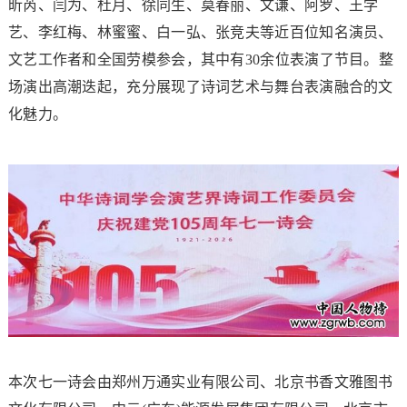
昕芮、闫为、杜月、徐同生、莫春丽、文谦、阿罗、王学
艺、李红梅、林蜜蜜、白一弘、张竞夫等近百位知名演员、
文艺工作者和全国劳模参会，其中有30余位表演了节目。整
场演出高潮迭起，充分展现了诗词艺术与舞台表演融合的文
化魅力。
本次七一诗会由郑州万通实业有限公司、北京书香文雅图书