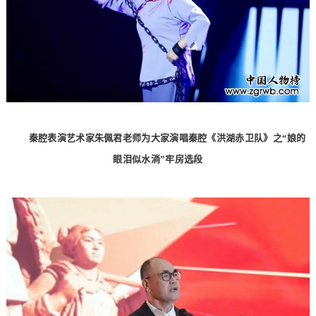
秦腔表演艺术家朱佩君老师为大家演唱秦腔《洪湖赤卫队》之“娘的
眼泪似水淌”牢房选段