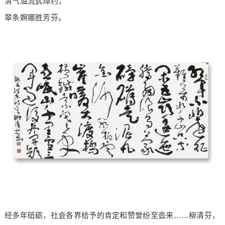
清气溢流犹绰约，
翠条婀娜胜芳芬。
经多年砥砺，社会各界给予的肯定和赞誉纷至沓来……柳清芬，