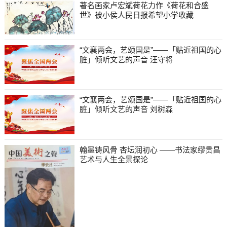
著名画家卢宏斌荷花力作《荷花和合盛
世》被小侯人民日报希望小学收藏
“文襄两会，艺颂国是”——「贴近祖国的心
脏」倾听文艺的声音 汪守将
“文襄两会，艺颂国是”——「贴近祖国的心
脏」倾听文艺的声音 刘树森
翰墨铸风骨 杏坛润初心 ——书法家缪贵昌
艺术与人生全景探论