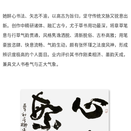
她醉心书法、矢志不渝，以高古为旨归，坚守传统文脉又锐意出
新。创作中精研诸体、融汇古今，尤于草书用功最深，将章草笔
意与行草气韵贯通，风格隽逸洒脱、清新脱俗、古朴高雅；用笔
豪放恣肆、快意流畅、气韵生动，颇有张怀瑾之法度风神，形成
辨识度极高的个人面目。业内评价其书作刚柔相济、墨韵天成，
兼具文人书卷气与正大气象。