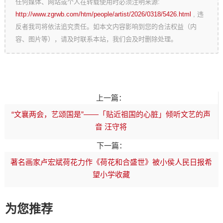
任何媒体、网站或个人在转载使用时必须注明来源:
http://www.zgrwb.com/htm/people/artist/2026/0318/5426.html
, 违
反者我司将依法追究责任。如本文内容影响到您的合法权益（内
容、图片等），请及时联系本站，我们会及时删除处理。
上一篇：
“文襄两会，艺颂国是”——「贴近祖国的心脏」倾听文艺的声
音 汪守将
下一篇：
著名画家卢宏斌荷花力作《荷花和合盛世》被小侯人民日报希
望小学收藏
为您推荐