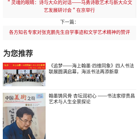
＂灵魂的眼睛：诗与大众的对话——马勇诗歌艺术与新大众文
艺发展研讨会＂在京举行
下一篇：
各方知名专家对张克鹏先生自学事迹和文学艺术精神的赞评
为您推荐
《追梦——海上翰墨·四维同象》四人书法
联展圆满启幕，海派书法再添新章
翰墨铸风骨 杏坛润初心 ——书法家缪贵昌
艺术与人生全景探论