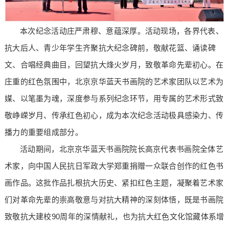
本次纪念活动庄严肃穆、意蕴深厚。活动现场，各界代表、
抗大后人、青少年学生齐聚抗大纪念碑前，敬献花篮、诵读碑
文、合唱经典曲目，回望抗大烽火岁月，致敬革命先辈初心。在
庄重的红色氛围中，北京京华蓝天书画院的艺术家团队以艺术为
媒、以笔墨为魂，深度参与系列纪念环节，用专属的艺术形式致
敬峥嵘岁月、传承红色初心，成为本次纪念活动极具感染力、传
播力的重要组成部分。
活动期间，北京京华蓝天书画院院长高京代表书画院全体艺
术家，向中国人民抗日军政大学郑重捐赠一众联合创作的红色书
画作品。这批作品扎根抗大历史、紧扣红色主题，凝聚着艺术家
们对革命先辈的崇高敬意与对抗大精神的深刻体悟，既是书画院
致敬抗大建校90周年的深情献礼，也为抗大红色文化馆藏体系增