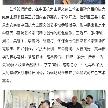
艺术馆揭牌后，在中国抗大主题文创艺术馆重磅亮相的抗大
红色主题书画展正式面向各界嘉宾、群众开放，信都区区委书记
黄会安亲临中国抗大主题文创艺术馆参观指导，集中展出北京京
华蓝天书画院艺术家们精心创作的红色佳作。王治平、张桐利、
刘龙、吴晓冬、李雪鸿、赵嘉符、佟保全七位资深艺术家现场挥
毫泼墨、即兴创作，以抗大校训、革命诗词、太行风光、英雄楷
模为核心题材，落笔有神、笔墨传情。“团结、紧张、严肃、活
泼”的抗大校训跃然纸上，字字铿锵、笔笔初心，生动再现了抗
大的峥嵘岁月与精神风骨，为现场观众带来了沉浸式的红色艺术
熏陶。