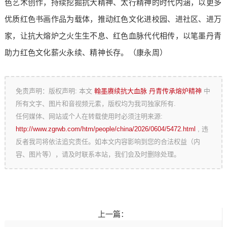
色艺术创作，持续挖掘抗大精神、太行精神的时代内涵，以更多
优质红色书画作品为载体，推动红色文化进校园、进社区、进万
家，让抗大熔炉之火生生不息、红色血脉代代相传，以笔墨丹青
助力红色文化薪火永续、精神长存。（康永周）
免责声明：版权声明: 本文
翰墨赓续抗大血脉 丹青传承熔炉精神
中
所有文字、图片和音视频元素，版权均为我司独家所有.
任何媒体、网站或个人在转载使用时必须注明来源:
http://www.zgrwb.com/htm/people/china/2026/0604/5472.html
, 违
反者我司将依法追究责任。如本文内容影响到您的合法权益（内
容、图片等），请及时联系本站，我们会及时删除处理。
上一篇：