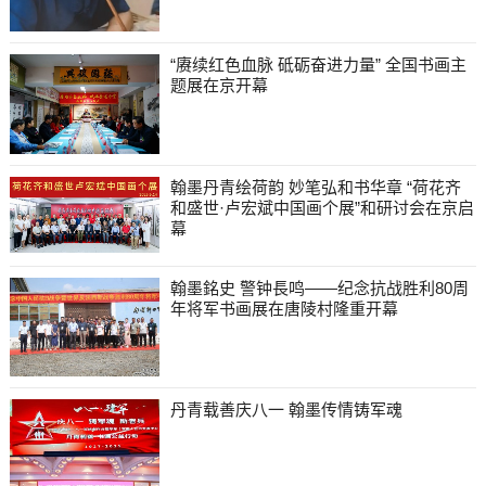
“赓续红色血脉 砥砺奋进力量” 全国书画主
题展在京开幕
翰墨丹青绘荷韵 妙笔弘和书华章 “荷花齐
和盛世·卢宏斌中国画个展”和研讨会在京启
幕
翰墨銘史 警钟長鸣——纪念抗战胜利80周
年将军书画展在唐陵村隆重开幕
丹青载善庆八一 翰墨传情铸军魂