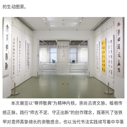
的生动图景。
本次展览以“尊师敬典”为精神内核，崇尚古贤文脉，植根传
统正脉，践行“师古不泥、守正出新”的创作理念，既寄托了张铁
甲对恩师真挚绵长的崇敬感念，也以当代书法实践续写着中华篆