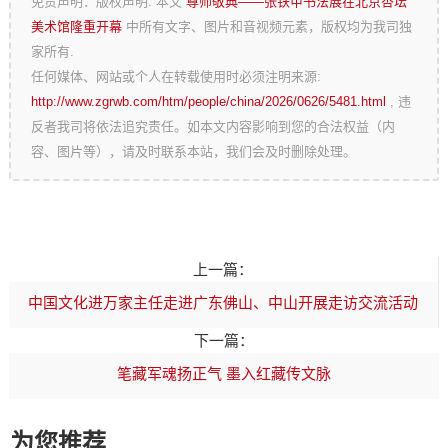
免责声明：版权声明: 本文
尊师敬典——张铁甲书法展在北京杏坛
美术馆隆重开幕
中所有文字、图片和音视频元素，版权均为我司独
家所有.
任何媒体、网站或个人在转载使用时必须注明来源:
http://www.zgrwb.com/htm/people/china/2026/0626/5481.html
, 违
反者我司将依法追究责任。如本文内容影响到您的合法权益（内
容、图片等），请及时联系本站，我们会及时删除处理。
上一篇：
中国文化进万家主任走进广东佛山、中山开展走访交流活动
下一篇：
笔藏军魂扬正气 墨入红藏传文脉
为您推荐