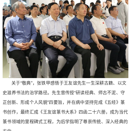
关于“敬典”，张铁甲感悟于王友谊先生一生深耕古籍、以文
史滋养书法的治学路径。先生曾传授“研读经典、师古不泥、守
正创新、形成个人风貌”四要旨，并在病中坚持完成《五经》篆
书创作，最终汇成《王友谊篆书大系》四函二十六册，成为当代
篆书领域的里程碑式工程，为后学指明了尊崇传统、深入经典的