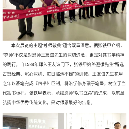
本次展览的主题“尊师敬典”蕴含双重深意。据张铁甲介绍，
“尊师”不仅是对恩师王友谊先生的深切追念，更是对其书学精神
的践行。自1988年拜入王友谊门下，张铁甲始终遵循先生“甄选
古贤经典、沉心深耕、每日临池不辍”的训诫。王友谊先生花甲
之年以篆笔完成《四书》巨制，将治学修身融于笔墨，树立了当
代篆书标杆。张铁甲表示，承继恩师“以书立命”的追求，以笔墨
弘扬中华优秀传统文化，是对师恩最好的告慰。